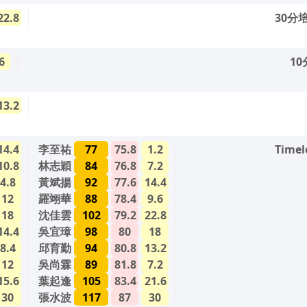
22.8
30分
6
1
13.2
14.4
李至祐
77
75.8
1.2
Time
10.8
林志穎
84
76.8
7.2
4.8
黃斌揚
92
77.6
14.4
12
羅翊華
88
78.4
9.6
18
沈佳雲
102
79.2
22.8
14.4
吳宜璋
98
80
18
8.4
邱育勤
94
80.8
13.2
12
吳尚霖
89
81.8
7.2
15.6
葉起逢
105
83.4
21.6
30
張水波
117
87
30