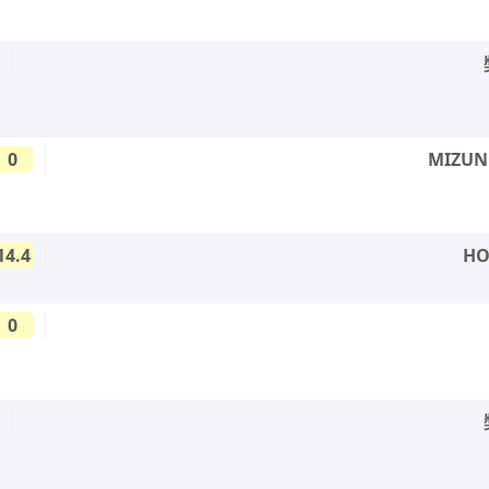
0
MIZU
14.4
H
0