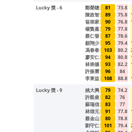
Lucky 獎 - 6
鄭榮聰
81
73.8
陳政智
89
75.8
翁崇家
90
76.8
楊贄嘉
79
77.8
蔡仁發
87
78.6
顧翔少
95
79.4
馮春春
103
80.2
廖安仁
94
80.8
林崇揚
93
82.2
許振曆
96
84
李東益
108
88.8
Lucky 獎 - 9
姚大興
79
74.2
許凱俊
82
76
蘇瑞信
83
77
林煌元
91
77.8
蔡金山
80
78.8
劉守仁
101
79.4