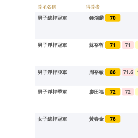
獎項名稱
得獎者
男子總桿冠軍
鍾鴻麟
70
男子淨桿冠軍
蘇裕哲
71
71
男子淨桿亞軍
周裕敏
86
71.6
男子淨桿季軍
廖田福
72
72
女子總桿冠軍
黃春金
76