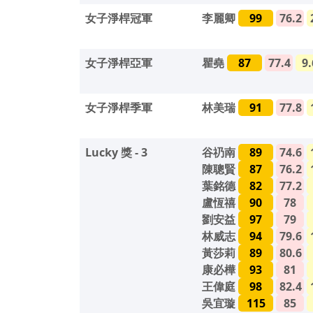
女子淨桿冠軍
李麗卿
99
76.2
女子淨桿亞軍
瞿堯
87
77.4
9.
女子淨桿季軍
林美瑞
91
77.8
Lucky 獎 - 3
谷礽南
89
74.6
陳聰賢
87
76.2
葉銘德
82
77.2
盧恆禧
90
78
劉安益
97
79
林威志
94
79.6
黃莎莉
89
80.6
康必樺
93
81
王偉庭
98
82.4
吳宜璇
115
85