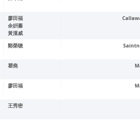
廖田福
Call
余姸蓁
黃漢威
鄭榮聰
Sain
瞿堯
M
廖田福
M
王秀密