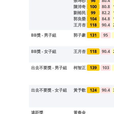
余坤杉
96
80.4
陳沛奇
100
80.8
劉裕民
99
82.2
郭良榮
104
84.8
王月杏
118
90.4
BB獎 - 男子組
郭子豪
131
95
BB獎 - 女子組
王月杏
118
90.4
出去不要獎 - 男子組
柯智正
139
103
出去不要獎 - 女子組
黃予歡
124
90.4
遠距獎
黃春金