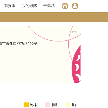
開賽事
我的球隊
部落格
南市善化區成功路252號
總桿
淨桿
差點