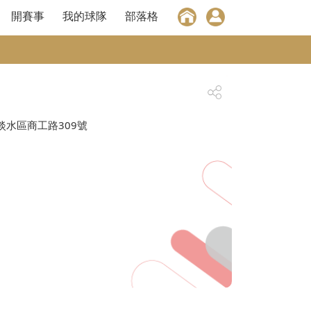
開賽事
我的球隊
部落格
淡水區商工路309號