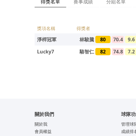
得獎名單
賽事成績
分組名單
獎項名稱
得獎者
淨桿冠軍
林駿騰
80
70.4
9.6
Lucky7
駱智仁
82
74.8
7.2
關於我們
球隊功
關於我
管理球
會員權益
成績排