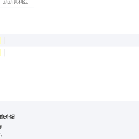
新新貝利亞
能介紹
隊
名