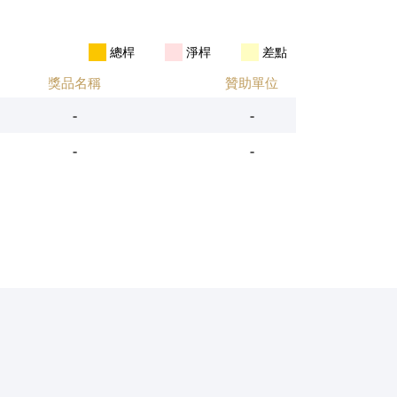
總桿
淨桿
差點
獎品名稱
贊助單位
-
-
-
-